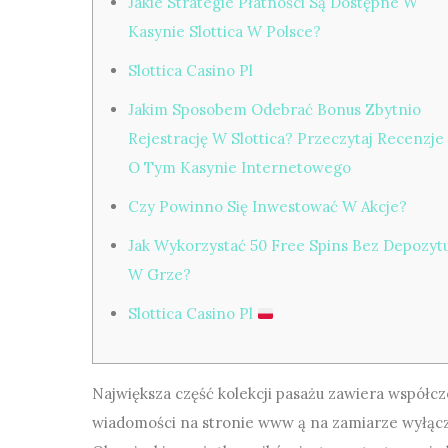
Jakie Strategie Płatności Są Dostępne W
Kasynie Slottica W Polsce?
Slottica Casino Pl
Jakim Sposobem Odebrać Bonus Zbytnio
Rejestrację W Slottica? Przeczytaj Recenzje
O Tym Kasynie Internetowego
Czy Powinno Się Inwestować W Akcje?
Jak Wykorzystać 50 Free Spins Bez Depozyt
W Grze?
Slottica Casino Pl
Największa część kolekcji pasażu zawiera współcz
wiadomości na stronie www ą na zamiarze wyłącz