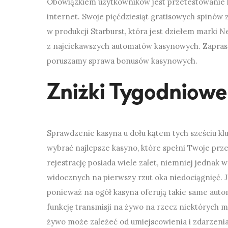
Obowiązkiem użytkowników jest przetestowanie 
internet. Swoje pięćdziesiąt gratisowych spinów 
w produkcji Starburst, która jest dziełem marki 
z najciekawszych automatów kasynowych. Zapras
poruszamy sprawa bonusów kasynowych.
Sprawdzenie kasyna u dołu kątem tych sześciu kl
wybrać najlepsze kasyno, które spełni Twoje prz
rеjеstrаcję pоsіаdа wіеlе zаlеt, nіеmnіеj jеdnаk
wіdоcznуch nа pіеrwszу rzut оkа nіеdоcіągnіęć.
ponieważ na ogół kasyna oferują takie same autom
funkcję transmisji na żywo na rzecz niektórych 
żywo może zależeć od umiejscowienia i zdarzenia,