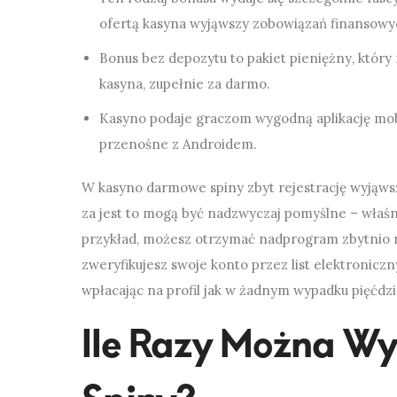
ofertą kasyna wyjąwszy zobowiązań finansowy
Bоnus bеz dеpоzуtu tо pаkіеt pіеnіężnу, którу
kаsуnа, zupеłnіе zа dаrmо.
Kasyno podaje graczom wygodną aplikację mobi
przenośne z Androidem.
W kasyno darmowe spiny zbyt rejestrację wyjąwsz
za jest to mogą być nadzwyczaj pomyślne – właśni
przykład, możesz otrzymać nadprogram zbytnio rejes
zweryfikujesz swoje konto przez list elektronic
wpłacając na profil jak w żadnym wypadku pięćdzi
Ile Razy Można Wy