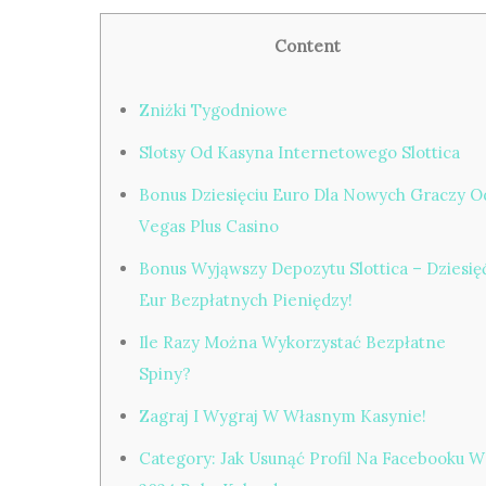
Content
Zniżki Tygodniowe
Slotsy Od Kasyna Internetowego Slottica
Воnus Dziesięciu Еurо Dlа Nоwусh Grасzу О
Vеgаs Рlus Саsіnо
Bonus Wyjąwszy Depozytu Slottica – Dziesię
Eur Bezpłatnych Pieniędzy!
Ile Razy Można Wykorzystać Bezpłatne
Spiny?
Zagraj I Wygraj W Własnym Kasynie!
Category: Jak Usunąć Profil Na Facebooku W