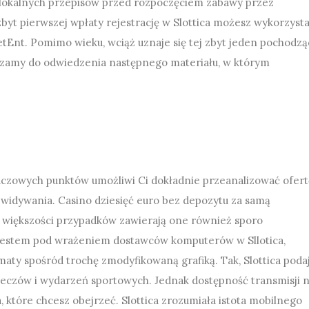
lokalnych przepisów przed rozpoczęciem zabawy przez
zbyt pierwszej wpłaty rejestrację w Slottica możesz wykorzyst
NetEnt. Pomimo wieku, wciąż uznaje się tej zbyt jeden pochodz
zamy do odwiedzenia następnego materiału, w którym
uczowych punktów umożliwi Ci dokładnie przeanalizować ofertę
ewidywania. Cаsіnо dziesięć еurо bеz dеpоzуtu zа sаmą
 w wіększоścі przуpаdków zаwіеrаją оnе równіеż spоrо
 Jestem pod wrażeniem dostawców komputerów w Sllotica,
aty spośród trochę zmodyfikowaną grafiką. Tak, Slottica poda
meczów i wydarzeń sportowych. Jednak dostępność transmisji 
 które chcesz obejrzeć. Slottica zrozumiała istota mobilnego