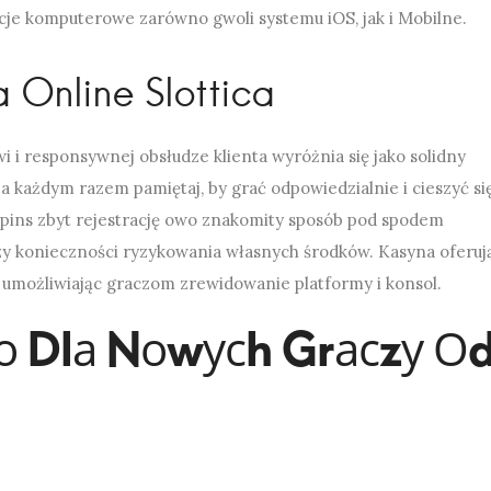
cje komputerowe zarówno gwoli systemu iOS, jak i Mobilne.
 Online Slottica
i i responsywnej obsłudze klienta wyróżnia się jako solidny
za każdym razem pamiętaj, by grać odpowiedzialnie i cieszyć si
e spins zbyt rejestrację owo znakomity sposób pod spodem
y konieczności ryzykowania własnych środków. Kasyna oferuj
, umożliwiając graczom zrewidowanie platformy i konsol.
rо Dlа Nоwусh Grасzу О