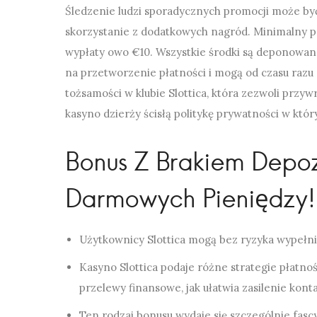
Śledzenie ludzi sporadycznych promocji może by
skorzystanie z dodatkowych nagród. Minimalny p
wypłaty owo €10. Wszystkie środki są deponowan
na przetworzenie płatności i mogą od czasu raz
tożsamości w klubie Slottica, która zezwoli przy
kasyno dzierży ścisłą politykę prywatności w któ
Bonus Z Brakiem Depozy
Darmowych Pieniędzy!
Użytkownicy Slottica mogą bez ryzyka wypełn
Kasyno Slottica podaje różne strategie płatno
przelewy finansowe, jak ułatwia zasilenie kon
Ten rodzaj bonusu wydaje się szczególnie fasc