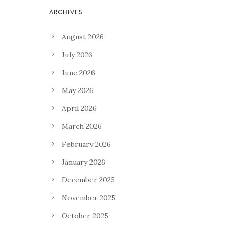
August 2026
July 2026
June 2026
May 2026
April 2026
March 2026
February 2026
January 2026
December 2025
November 2025
October 2025