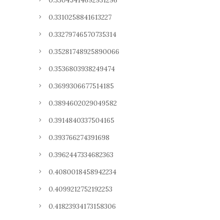
0.33045414692931296
0.3310258841613227
0.33279746570735314
0.35281748925890066
0.3536803938249474
0.3699306677514185
0.3894602029049582
0.3914840337504165
0.393766274391698
0.3962447334682363
0.4080018458942234
0.4099212752192253
0.41823934173158306