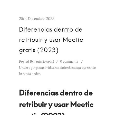
25th December 2023
Diferencias dentro de
retribuir y usar Meetic
gratis (2023)
Posted By : missionpost
/
0 comments
/
Under :
gorgeousbrides.net dateniceasian correo de
la novia orden
Diferencias dentro de
retribuir y usar Meetic