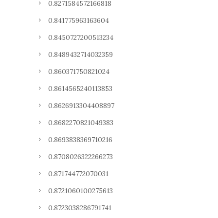
0.8271584572166818
0.841775963163604
0.8450727200513234
0.8489432714032359
0.860371750821024
0.8614565240113853
0.8626913304408897
0.8682270821049383
0.8693838369710216
0.8708026322266273
0.871744772070031
0.8721060100275613
0.8723038286791741