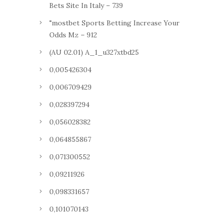
Bets Site In Italy – 739
"mostbet Sports Betting Increase Your
Odds Mz – 912
(AU 02.01) A_1_u327xtbd25
0,005426304
0,006709429
0,028397294
0,056028382
0,064855867
0,071300552
0,09211926
0,098331657
0,101070143