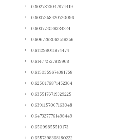
0.6027873047874419
0.6037258420720096
0.603773038384224
0.6067268062518256
0.611298011874474
0.614772727819968
0.6150359674381758
0.6250176871452364
0.6355176719329225
0.6391157067163048
0.6473277761498449
0.65099855510173
0.6557398368180222