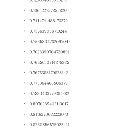
0.723094895999275
0.7364227578558207
0.7414741488176279
0.755639056713244
0.7565804762097045
0.7628390704720891
0.7655630714878285
0.7675388179828142
0.775964466506379
0.7830403779384382
0.8076285402113617
0.8116270682223073
0.8260856575025411