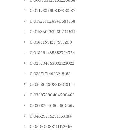
0.009853323253220858
0.014768599843678287
0.015273024540583768
0.015350753969704534
0.01651551257593209
0.018991485852794754
0.025234653032123022
0.02871714926218183
0.036864908212019154
0.03897690464508463
0.03982640663600567
0.04629235291353184
0.05060088111172656