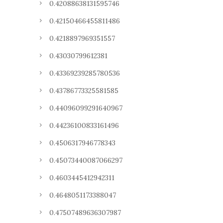
0.42088638131595746
0.42150466455811486
0.4218897969351557
0.43030799612381
0.43369239285780536
0.43786773325581585
0.44096099291640967
0.44236100833161496
0.4506317946778343
0.45073440087066297
0.4603445412942311
0.4648051173388047
0.47507489636307987