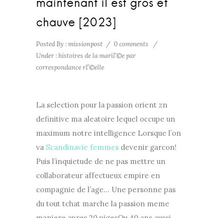
maintenant il est gros et
chauve [2023]
Posted By : missionpost
/
0 comments
/
Under :
histoires de la mariГ©e par
correspondance rГ©elle
La selection pour la passion orient zn
definitive ma aleatoire lequel occupe un
maximum notre intelligence Lorsque l’on
va
Scandinavie femmes
devenir garcon!
Puis l’inquietude de ne pas mettre un
collaborateur affectueux empire en
compagnie de l’age… Une personne pas
du tout tchat marche la passion meme
maniere apres 20 pigesOu 40 ans aussi