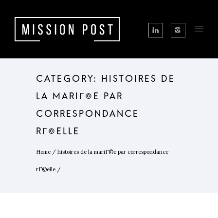
CATEGORY: HISTOIRES DE
LA MARIГ©E PAR
CORRESPONDANCE
RГ©ELLE
Home
/
histoires de la mariГ©e par correspondance
rГ©elle
/