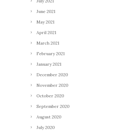
July 2021
June 2021
May 2021
April 2021
March 2021
February 2021
January 2021
December 2020
November 2020
October 2020
September 2020
August 2020
July 2020