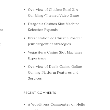
Overview of Chicken Road 2: A
Gambling-Themed Video Game
a
Dragonia Casinos Slot Machine
ra
Selection Expands
Présentation de Chicken Road 2 :
e
jeux dargent et stratégies
VegasHero Casino Slot Machines
Experience
Overview of Duelz Casino Online
l
Gaming Platform Features and
Services
A WordPress Commenter
on
Hello