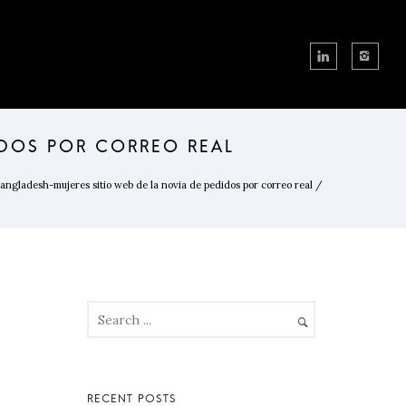
angladesh-mujeres sitio web de la novia de pedidos por correo real
/