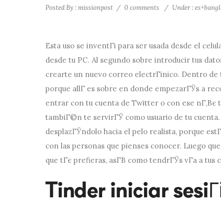
Posted By : missionpost
/
0 comments
/
Under :
es+bangla
Esta uso se inventГі para ser usada desde el cel
desde tu PC. Al segundo sobre introducir tus datos
crearte un nuevo correo electrГіnico. Dentro de t
porque allГ­ es sobre en donde empezarГЎs a rec
entrar con tu cuenta de Twitter o con ese nГ‚Вє t
tambiГ©n te servirГЎ como usuario de tu cuenta. L
desplazГЎndolo hacia el pelo realista, porque es
con las personas que pienses conocer. Luego que 
que tГє prefieras, asГ­В­ como tendrГЎs vГ­a a tus 