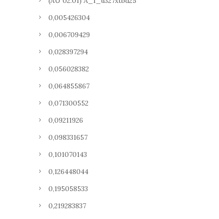
(AU 02.01) A_1_u327xtbd25
0,005426304
0,006709429
0,028397294
0,056028382
0,064855867
0,071300552
0,09211926
0,098331657
0,101070143
0,126448044
0,195058533
0,219283837