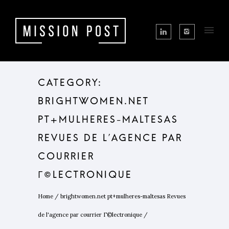
CATEGORY:
BRIGHTWOMEN.NET
PT+MULHERES-MALTESAS
REVUES DE L’AGENCE PAR
COURRIER
Г©LECTRONIQUE
Home
/
brightwomen.net pt+mulheres-maltesas Revues
de l'agence par courrier Г©lectronique
/