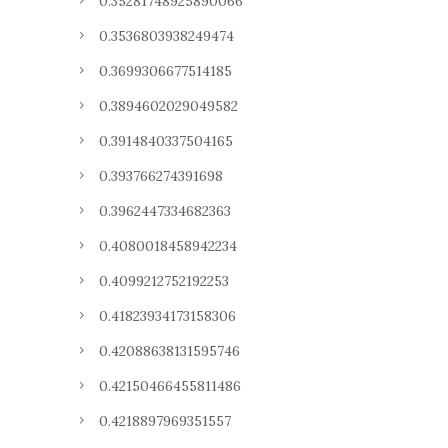
0.35281748925890066
0.3536803938249474
0.3699306677514185
0.3894602029049582
0.3914840337504165
0.393766274391698
0.3962447334682363
0.4080018458942234
0.4099212752192253
0.41823934173158306
0.42088638131595746
0.42150466455811486
0.4218897969351557