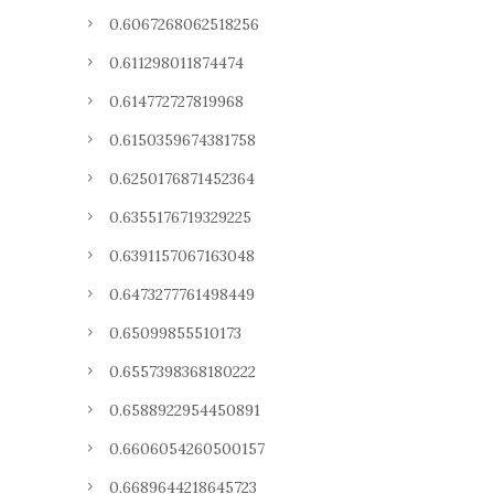
0.6067268062518256
0.611298011874474
0.614772727819968
0.6150359674381758
0.6250176871452364
0.6355176719329225
0.6391157067163048
0.6473277761498449
0.65099855510173
0.6557398368180222
0.6588922954450891
0.6606054260500157
0.6689644218645723