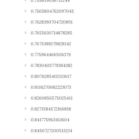
0.755639056713244
0.7565804762097045
0.7628390704720891
0.7655630714878285
0.7675388179828142
0.775964466506379
0.7830403779384382
0.8076285402113617
0.8116270682223073
0.8260856575025411
0.8271584572166818
0.841775963163604
0.8450727200513234