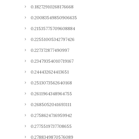
0.18272910268176668
0.20083549850906635
0.21535775709608884
0.22551005342797426
0.227372877490997
0.23479354010719167
0.244432624413651
0.2513073562640168
0.2611964348964755
0.2685052041693111
0.2758624716959942
0.2775519737708655
0.2788349870576089