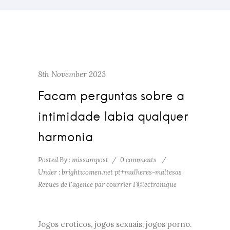
8th November 2023
Facam perguntas sobre a
intimidade labia qualquer
harmonia
Posted By : missionpost
/
0 comments
/
Under :
brightwomen.net pt+mulheres-maltesas
Revues de l'agence par courrier Г©lectronique
Jogos eroticos, jogos sexuais, jogos porno.