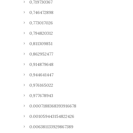
0,719730367
0,746472898
0,773017026
0,794820312
0,811309851
0,862952477
0,914879648
0,944641447
0,976165022
0,977678943
0.0007188368393916678
0.001059443154822426
0.006381133929867389