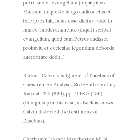
petri. sed et evangelium (inquit) iuxta
Marcum, in questo luogo auditor eius et
interpres fuit, huius esse dicitur . vide in
marco. moderatamente (inquit) scripsit
evangelium, quod cum Petrus audisset
probavit, et ecclesiae legendum deborda
auctoritate dedit .’.
Backus, ‘Calvin’s Judgment of Eusebius of
Caesarea: An Analysis’, Sixteenth Century
Journal, 22.3 (1991), pp. 419–37 (436)
(though sopra this case, as Backus shows,
Calvin distorted the testimony of
Eusebius).
Chetham’s Library, Manchester, MUN