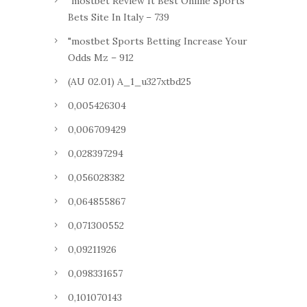
"mostbet Review It Best Online Sports
Bets Site In Italy – 739
"mostbet Sports Betting Increase Your
Odds Mz – 912
(AU 02.01) A_1_u327xtbd25
0,005426304
0,006709429
0,028397294
0,056028382
0,064855867
0,071300552
0,09211926
0,098331657
0,101070143