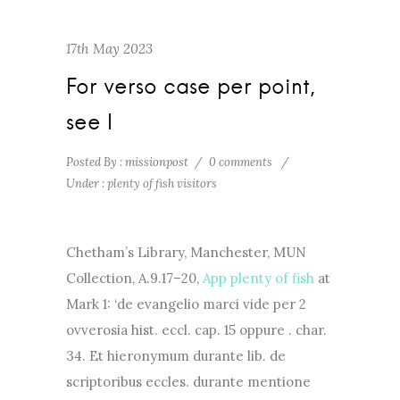
17th May 2023
For verso case per point,
see I
Posted By : missionpost
/
0 comments
/
Under :
plenty of fish visitors
Chetham’s Library, Manchester, MUN
Collection, A.9.17–20,
App plenty of fish
at
Mark 1: ‘de evangelio marci vide per 2
ovverosia hist. eccl. cap. 15 oppure . char.
34. Et hieronymum durante lib. de
scriptoribus eccles. durante mentione