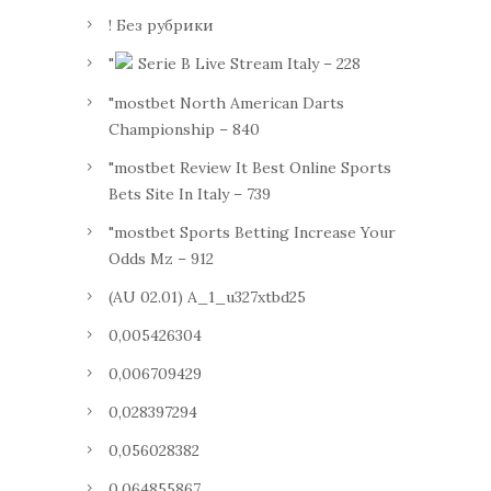
! Без рубрики
"
Serie B Live Stream Italy – 228
"mostbet North American Darts
Championship – 840
"mostbet Review It Best Online Sports
Bets Site In Italy – 739
"mostbet Sports Betting Increase Your
Odds Mz – 912
(AU 02.01) A_1_u327xtbd25
0,005426304
0,006709429
0,028397294
0,056028382
0,064855867