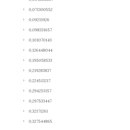
0,071300552
0,09211926
0,098331657
0,101070143
0,126448044
0,195058533
0,219283837
0,224513217
0,294253157
0,297533447
0,32171261
0,327544865