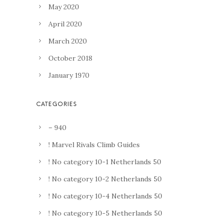
May 2020
April 2020
March 2020
October 2018
January 1970
– 940
! Marvel Rivals Climb Guides
! No category 10-1 Netherlands 50
! No category 10-2 Netherlands 50
! No category 10-4 Netherlands 50
! No category 10-5 Netherlands 50