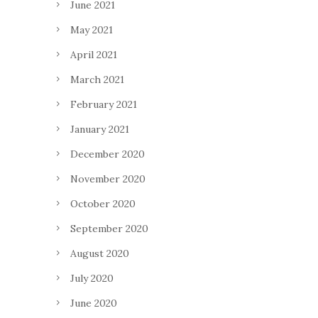
June 2021
May 2021
April 2021
March 2021
February 2021
January 2021
December 2020
November 2020
October 2020
September 2020
August 2020
July 2020
June 2020