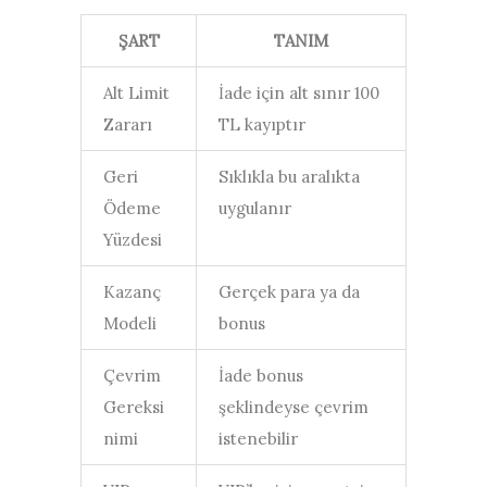
ŞART
TANIM
Alt Limit
İade için alt sınır 100
Zararı
TL kayıptır
Geri
Sıklıkla bu aralıkta
Ödeme
uygulanır
Yüzdesi
Kazanç
Gerçek para ya da
Modeli
bonus
Çevrim
İade bonus
Gereksi
şeklindeyse çevrim
nimi
istenebilir