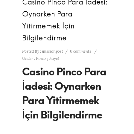
Casino Pinco Para İadesi:
Oynarken Para
Yitirmemek İçin
Bilgilendirme
Posted By : missionpost
/
0 comments
/
Under :
Pinco şikayet
Casino Pinco Para
İadesi: Oynarken
Para Yitirmemek
İçin Bilgilendirme