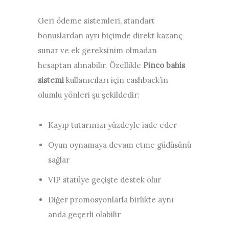
Geri ödeme sistemleri, standart
bonuslardan ayrı biçimde direkt kazanç
sunar ve ek gereksinim olmadan
hesaptan alınabilir. Özellikle
Pinco bahis
sistemi
kullanıcıları için cashback’in
olumlu yönleri şu şekildedir:
Kayıp tutarınızı yüzdeyle iade eder
Oyun oynamaya devam etme güdüsünü
sağlar
VIP statüye geçişte destek olur
Diğer promosyonlarla birlikte aynı
anda geçerli olabilir