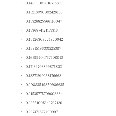
0.14689005016715673
0.15216090002426153
0.15326825566110047
0.1536874121173316
0.15426308574950942
0.15915196031225387
0.16799404767508042
0.17139703899875802
0.18272910268176668
0.20083549850906635
0.21535775709608884
0.22551005342797426
0.227372877490997