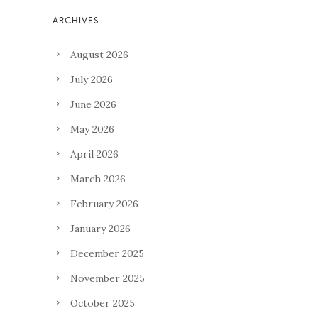
August 2026
July 2026
June 2026
May 2026
April 2026
March 2026
February 2026
January 2026
December 2025
November 2025
October 2025