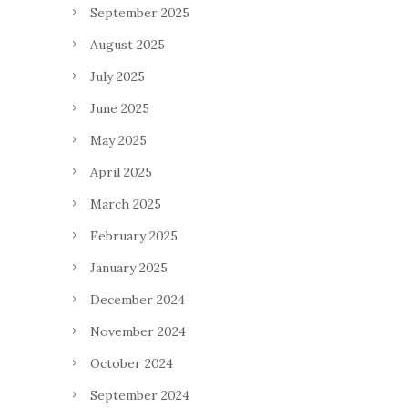
September 2025
August 2025
July 2025
June 2025
May 2025
April 2025
March 2025
February 2025
January 2025
December 2024
November 2024
October 2024
September 2024