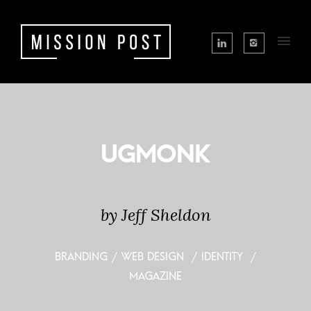
by Jeff Sheldon
BRANDING / WEB DESIGN / IDENTITY /
MAGAZINE