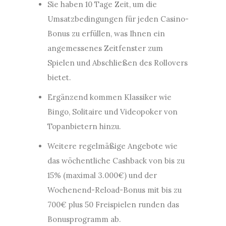
Sie haben 10 Tage Zeit, um die
Umsatzbedingungen für jeden Casino-
Bonus zu erfüllen, was Ihnen ein
angemessenes Zeitfenster zum
Spielen und Abschließen des Rollovers
bietet.
Ergänzend kommen Klassiker wie
Bingo, Solitaire und Videopoker von
Topanbietern hinzu.
Weitere regelmäßige Angebote wie
das wöchentliche Cashback von bis zu
15% (maximal 3.000€) und der
Wochenend-Reload-Bonus mit bis zu
700€ plus 50 Freispielen runden das
Bonusprogramm ab.