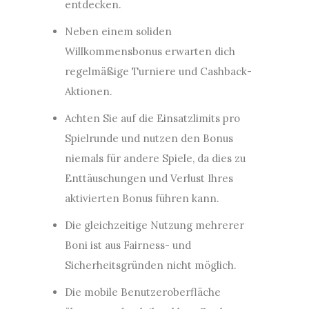
entdecken.
Neben einem soliden
Willkommensbonus erwarten dich
regelmäßige Turniere und Cashback-
Aktionen.
Achten Sie auf die Einsatzlimits pro
Spielrunde und nutzen den Bonus
niemals für andere Spiele, da dies zu
Enttäuschungen und Verlust Ihres
aktivierten Bonus führen kann.
Die gleichzeitige Nutzung mehrerer
Boni ist aus Fairness- und
Sicherheitsgründen nicht möglich.
Die mobile Benutzeroberfläche