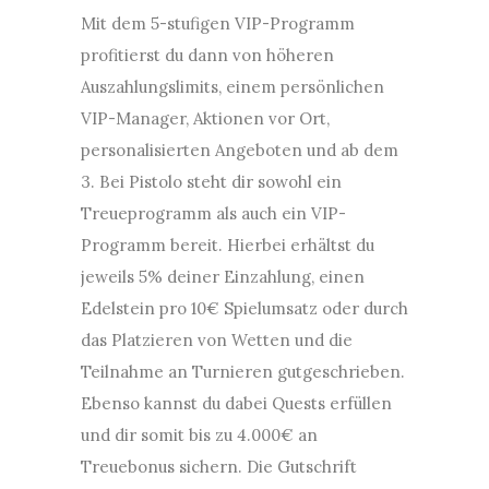
Mit dem 5-stufigen VIP-Programm
profitierst du dann von höheren
Auszahlungslimits, einem persönlichen
VIP-Manager, Aktionen vor Ort,
personalisierten Angeboten und ab dem
3. Bei Pistolo steht dir sowohl ein
Treueprogramm als auch ein VIP-
Programm bereit. Hierbei erhältst du
jeweils 5% deiner Einzahlung, einen
Edelstein pro 10€ Spielumsatz oder durch
das Platzieren von Wetten und die
Teilnahme an Turnieren gutgeschrieben.
Ebenso kannst du dabei Quests erfüllen
und dir somit bis zu 4.000€ an
Treuebonus sichern. Die Gutschrift