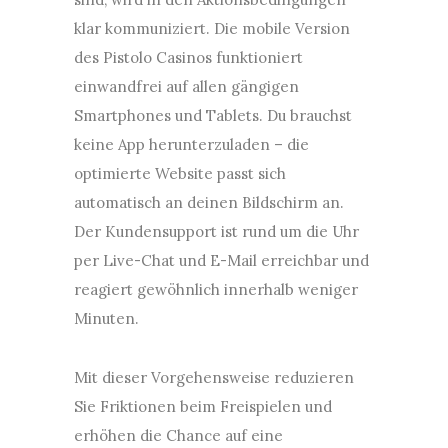
klar kommuniziert. Die mobile Version
des Pistolo Casinos funktioniert
einwandfrei auf allen gängigen
Smartphones und Tablets. Du brauchst
keine App herunterzuladen – die
optimierte Website passt sich
automatisch an deinen Bildschirm an.
Der Kundensupport ist rund um die Uhr
per Live-Chat und E-Mail erreichbar und
reagiert gewöhnlich innerhalb weniger
Minuten.
Mit dieser Vorgehensweise reduzieren
Sie Friktionen beim Freispielen und
erhöhen die Chance auf eine