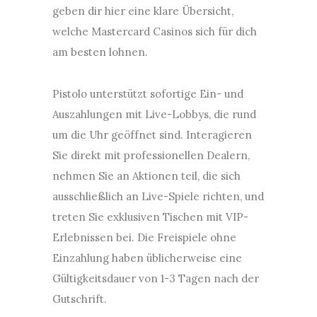
geben dir hier eine klare Übersicht,
welche Mastercard Casinos sich für dich
am besten lohnen.
Pistolo unterstützt sofortige Ein- und
Auszahlungen mit Live-Lobbys, die rund
um die Uhr geöffnet sind. Interagieren
Sie direkt mit professionellen Dealern,
nehmen Sie an Aktionen teil, die sich
ausschließlich an Live-Spiele richten, und
treten Sie exklusiven Tischen mit VIP-
Erlebnissen bei. Die Freispiele ohne
Einzahlung haben üblicherweise eine
Gültigkeitsdauer von 1-3 Tagen nach der
Gutschrift.