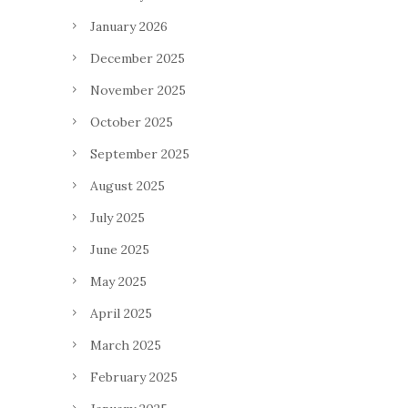
January 2026
December 2025
November 2025
October 2025
September 2025
August 2025
July 2025
June 2025
May 2025
April 2025
March 2025
February 2025