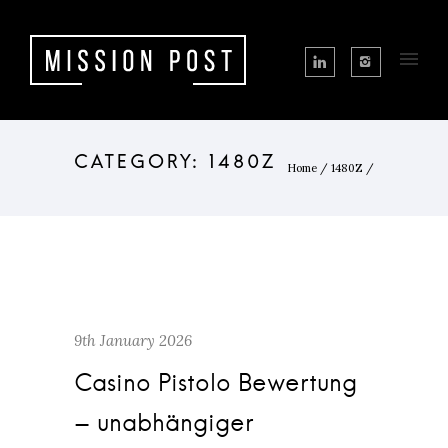
Home
/
1480Z
/
9th January 2026
Casino Pistolo Bewertung
– unabhängiger