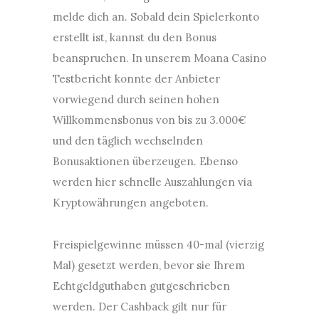
melde dich an. Sobald dein Spielerkonto
erstellt ist, kannst du den Bonus
beanspruchen. In unserem Moana Casino
Testbericht konnte der Anbieter
vorwiegend durch seinen hohen
Willkommensbonus von bis zu 3.000€
und den täglich wechselnden
Bonusaktionen überzeugen. Ebenso
werden hier schnelle Auszahlungen via
Kryptowährungen angeboten.
Freispielgewinne müssen 40-mal (vierzig
Mal) gesetzt werden, bevor sie Ihrem
Echtgeldguthaben gutgeschrieben
werden. Der Cashback gilt nur für