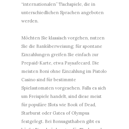
“internationalen” Tischspiele, die in
unterschiedlichen Sprachen angeboten
werden.
Möchten Sie klassisch vorgehen, nutzen
Sie die Banküberweisung; für spontane
Einzahlungen greifen Sie einfach zur
Prepaid-Karte, etwa Paysafecard. Die
meisten Boni ohne Einzahlung im Pistolo
Casino sind für bestimmte
Spielautomaten vorgesehen. Falls es sich
um Freispiele handelt, sind diese meist
für populäre Slots wie Book of Dead,
Starburst oder Gates of Olympus
festgelegt. Bei Bonusguthaben gibt es