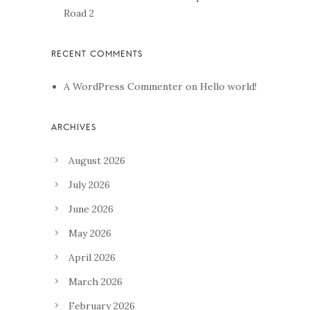
Road 2
A WordPress Commenter
on
Hello world!
August 2026
July 2026
June 2026
May 2026
April 2026
March 2026
February 2026