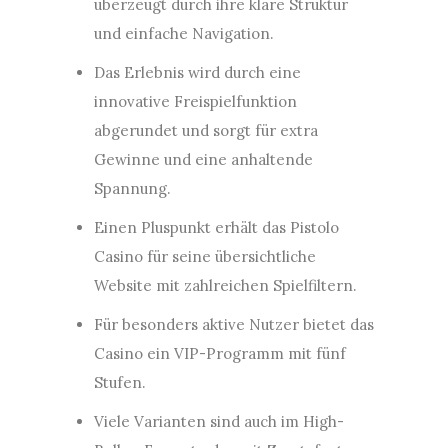
überzeugt durch ihre klare Struktur
und einfache Navigation.
Das Erlebnis wird durch eine
innovative Freispielfunktion
abgerundet und sorgt für extra
Gewinne und eine anhaltende
Spannung.
Einen Pluspunkt erhält das Pistolo
Casino für seine übersichtliche
Website mit zahlreichen Spielfiltern.
Für besonders aktive Nutzer bietet das
Casino ein VIP-Programm mit fünf
Stufen.
Viele Varianten sind auch im High-