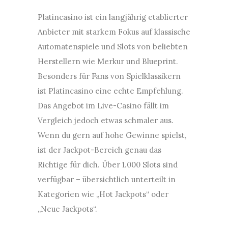
Platincasino ist ein langjährig etablierter
Anbieter mit starkem Fokus auf klassische
Automatenspiele und Slots von beliebten
Herstellern wie Merkur und Blueprint.
Besonders für Fans von Spielklassikern
ist Platincasino eine echte Empfehlung.
Das Angebot im Live-Casino fällt im
Vergleich jedoch etwas schmaler aus.
Wenn du gern auf hohe Gewinne spielst,
ist der Jackpot-Bereich genau das
Richtige für dich. Über 1.000 Slots sind
verfügbar – übersichtlich unterteilt in
Kategorien wie „Hot Jackpots“ oder
„Neue Jackpots“.