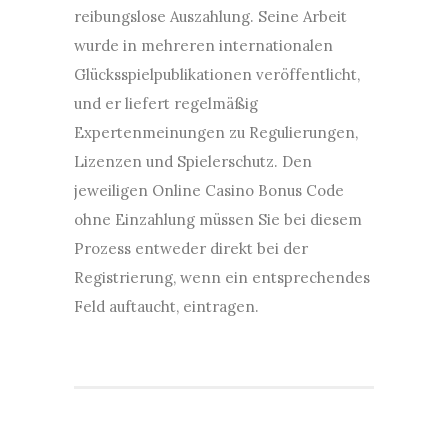
reibungslose Auszahlung. Seine Arbeit
wurde in mehreren internationalen
Glücksspielpublikationen veröffentlicht,
und er liefert regelmäßig
Expertenmeinungen zu Regulierungen,
Lizenzen und Spielerschutz. Den
jeweiligen Online Casino Bonus Code
ohne Einzahlung müssen Sie bei diesem
Prozess entweder direkt bei der
Registrierung, wenn ein entsprechendes
Feld auftaucht, eintragen.