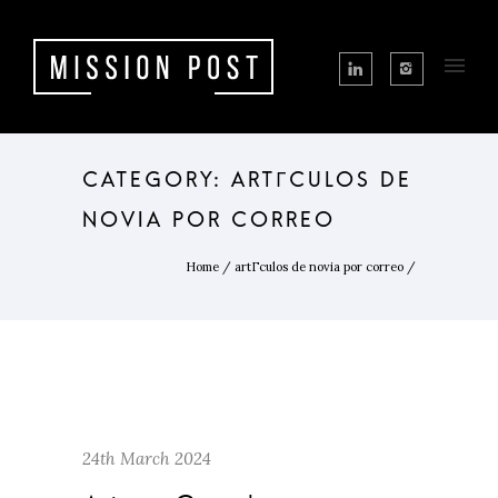
CATEGORY: ARTГ­CULOS DE
NOVIA POR CORREO
Home
/
artГ­culos de novia por correo
/
24th March 2024