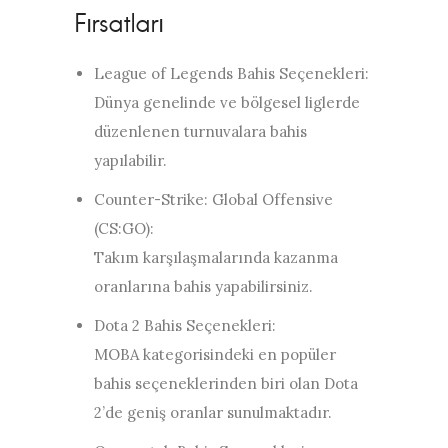
Fırsatları
League of Legends Bahis Seçenekleri:
Dünya genelinde ve bölgesel liglerde
düzenlenen turnuvalara bahis
yapılabilir.
Counter-Strike: Global Offensive
(CS:GO):
Takım karşılaşmalarında kazanma
oranlarına bahis yapabilirsiniz.
Dota 2 Bahis Seçenekleri:
MOBA kategorisindeki en popüler
bahis seçeneklerinden biri olan Dota
2’de geniş oranlar sunulmaktadır.