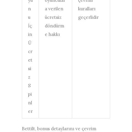
yu
oyuncular
çevrim
n
a verilen
kuralları
u
ücretsiz
geçerlidir
İç
döndürm
in
e hakkı
Ü
cr
et
si
z
S
pi
nl
er
Bettilt, bonus detaylarını ve çevrim