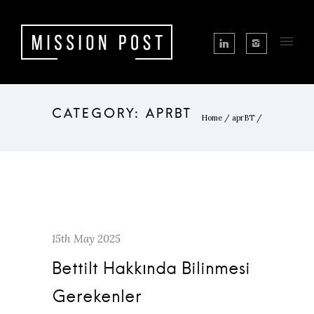
Home
/
aprBT
/
15th May 2025
Bettilt Hakkında Bilinmesi
Gerekenler