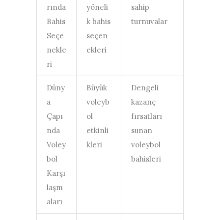
rında
yöneli
sahip
Bahis
k bahis
turnuvalar
Seçe
seçen
nekle
ekleri
ri
Düny
Büyük
Dengeli
a
voleyb
kazanç
Çapı
ol
fırsatları
nda
etkinli
sunan
Voley
kleri
voleybol
bol
bahisleri
Karşı
laşm
aları