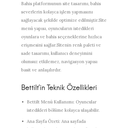
Bahis platformunun site tasarımı, bahis
severlerin kolayca işlem yapmasını
sağlayacak şekilde optimize edilmiştir.Site
menü yapısı, oyuncuların istedikleri
oyunlara ve bahis seçeneklerine hızlıca
erişmesini sağlar.Sitenin renk paleti ve
sade tasarımı, kullanıcı deneyimini
olumsuz etkilemez, navigasyon yapısı
basit ve anlaşılırdır.
Bettilt’in Teknik Özellikleri
Bettilt Menü Kullanımı: Oyuncular
istedikleri bölüme kolayca ulaşabilir.
Ana Sayfa Özeti: Ana sayfada