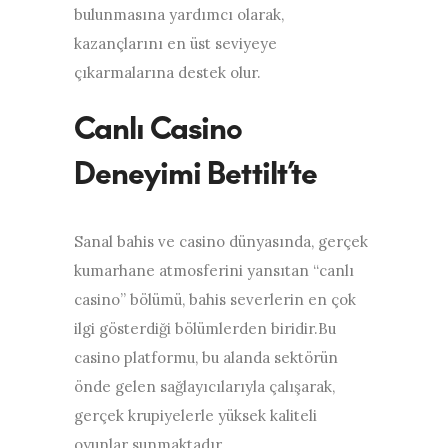
bulunmasına yardımcı olarak,
kazançlarını en üst seviyeye
çıkarmalarına destek olur.
Canlı Casino
Deneyimi Bettilt’te
Sanal bahis ve casino dünyasında, gerçek
kumarhane atmosferini yansıtan “canlı
casino” bölümü, bahis severlerin en çok
ilgi gösterdiği bölümlerden biridir.Bu
casino platformu, bu alanda sektörün
önde gelen sağlayıcılarıyla çalışarak,
gerçek krupiyelerle yüksek kaliteli
oyunlar sunmaktadır.