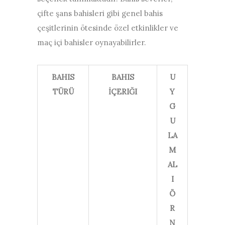
çifte şans bahisleri gibi genel bahis
çeşitlerinin ötesinde özel etkinlikler ve
maç içi bahisler oynayabilirler.
BAHIS
BAHIS
U
TÜRÜ
İÇERIĞI
Y
G
U
LA
M
AL
I
Ö
R
N