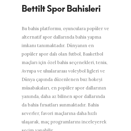
Bu bahis platformu, oyunculara popüler ve
alternatif spor dallarında bahis yapma
imkanı tanımaktadır. Dünyanın en
popüler spor dalı olan futbol, Basketbol
maçları için özel bahis seçenekleri, tenis,
Avrupa ve uluslararası voleybol ligleri ve
Dünya çapında düzenlenen buz hokeyi
müsabakaları, en popüler spor dallarının
yanında, daha az bilinen spor dallarında
da bahis fırsatları sunmaktadır. Bahis
severler, favori maçlarına daha hızlı
ulaşarak, maç programlarını inceleyerek
seçim yapabilir.