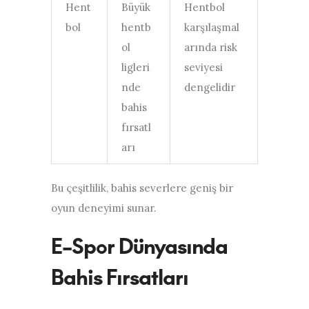
Hent
Büyük
Hentbol
bol
hentb
karşılaşmal
ol
arında risk
ligleri
seviyesi
nde
dengelidir
bahis
fırsatl
arı
Bu çeşitlilik, bahis severlere geniş bir
oyun deneyimi sunar.
E-Spor Dünyasında
Bahis Fırsatları