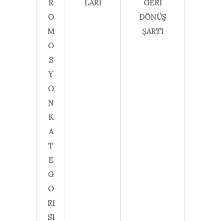
R
LARI
GERI
O
DÖNÜŞ
M
ŞARTI
O
S
Y
O
N
K
A
T
E
G
O
RI
SI