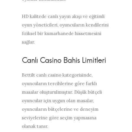
HD kalitede canlı yayın akışı ve eğitimli
oyun yöneticileri, oyuncuların kendilerini
fiziksel bir kumarhanede hissetmesini
sağlar.
Canlı Casino Bahis Limitleri
Bettilt canlı casino kategorisinde,
oyuncuların tercihlerine göre farklı
masalar oluşturulmuştur. Düşük bütçeli
oyuncular için uygun olan masalar,
oyuncuların bütçelerine ve deneyim
seviyelerine göre seçim yapmasına
olanak tanır.