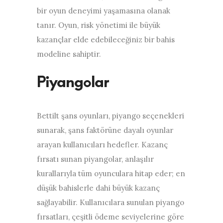
bir oyun deneyimi yaşamasına olanak
tanır. Oyun, risk yönetimi ile büyük
kazançlar elde edebileceğiniz bir bahis
modeline sahiptir.
Bettilt şans oyunları, piyango seçenekleri
sunarak, şans faktörüne dayalı oyunlar
arayan kullanıcıları hedefler. Kazanç
fırsatı sunan piyangolar, anlaşılır
kurallarıyla tüm oyunculara hitap eder; en
düşük bahislerle dahi büyük kazanç
sağlayabilir. Kullanıcılara sunulan piyango
fırsatları, çeşitli ödeme seviyelerine göre