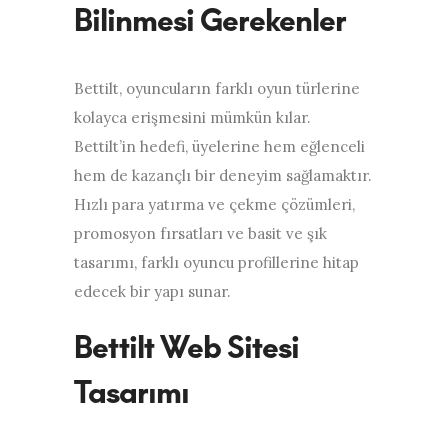
Bilinmesi Gerekenler
Bettilt, oyuncuların farklı oyun türlerine
kolayca erişmesini mümkün kılar.
Bettilt’in hedefi, üyelerine hem eğlenceli
hem de kazançlı bir deneyim sağlamaktır.
Hızlı para yatırma ve çekme çözümleri,
promosyon fırsatları ve basit ve şık
tasarımı, farklı oyuncu profillerine hitap
edecek bir yapı sunar.
Bettilt Web Sitesi
Tasarımı