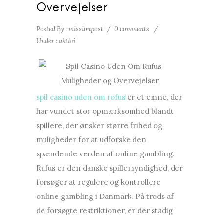
Overvejelser
Posted By : missionpost
/
0 comments
/
Under :
aktivi
spil casino uden om rofus
er et emne, der
har vundet stor opmærksomhed blandt
spillere, der ønsker større frihed og
muligheder for at udforske den
spændende verden af online gambling.
Rufus er den danske spillemyndighed, der
forsøger at regulere og kontrollere
online gambling i Danmark. På trods af
de forsøgte restriktioner, er der stadig