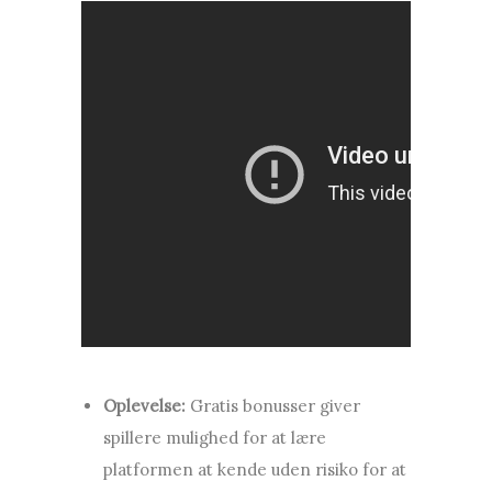
Oplevelse:
Gratis bonusser giver
spillere mulighed for at lære
platformen at kende uden risiko for at