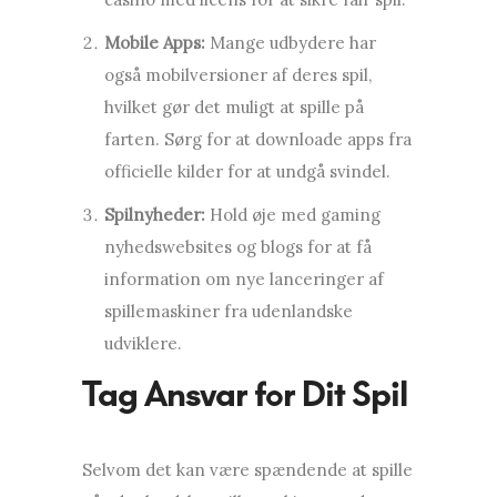
Mobile Apps:
Mange udbydere har
også mobilversioner af deres spil,
hvilket gør det muligt at spille på
farten. Sørg for at downloade apps fra
officielle kilder for at undgå svindel.
Spilnyheder:
Hold øje med gaming
nyhedswebsites og blogs for at få
information om nye lanceringer af
spillemaskiner fra udenlandske
udviklere.
Selvom det kan være spændende at spille