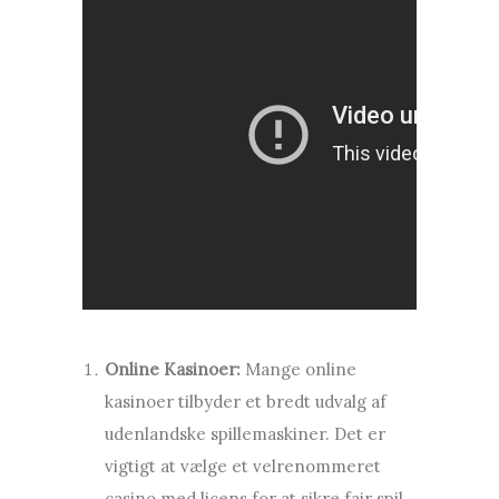
Online Kasinoer:
Mange online
kasinoer tilbyder et bredt udvalg af
udenlandske spillemaskiner. Det er
vigtigt at vælge et velrenommeret
casino med licens for at sikre fair spil.