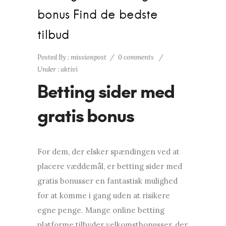
bonus Find de bedste
tilbud
Posted By : missionpost
/
0 comments
/
Under :
aktivi
Betting sider med
gratis bonus
For dem, der elsker spændingen ved at
placere væddemål, er betting sider med
gratis bonusser en fantastisk mulighed
for at komme i gang uden at risikere
egne penge. Mange online betting
platforme tilbyder velkomstbonusser, der