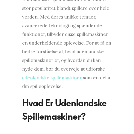
stor popularitet blandt spillere over hele
verden. Med deres unikke temaer,
avancerede teknologi og spændende
funktioner, tilbyder disse spillemaskiner
en underholdende oplevelse. For at få en
bedre forståelse af, hvad udenlandske
spillemaskiner er, og hvordan du kan
nyde dem, bør du overveje at udforske
udenlandske spillemaskiner
som en del af
din spilleoplevelse.
Hvad Er Udenlandske
Spillemaskiner?