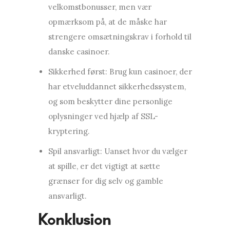
velkomstbonusser, men vær
opmærksom på, at de måske har
strengere omsætningskrav i forhold til
danske casinoer.
Sikkerhed først: Brug kun casinoer, der
har etveluddannet sikkerhedssystem,
og som beskytter dine personlige
oplysninger ved hjælp af SSL-
kryptering.
Spil ansvarligt: Uanset hvor du vælger
at spille, er det vigtigt at sætte
grænser for dig selv og gamble
ansvarligt.