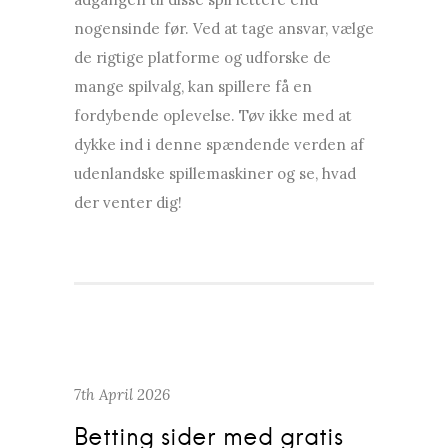
nogensinde før. Ved at tage ansvar, vælge
de rigtige platforme og udforske de
mange spilvalg, kan spillere få en
fordybende oplevelse. Tøv ikke med at
dykke ind i denne spændende verden af
udenlandske spillemaskiner og se, hvad
der venter dig!
7th April 2026
Betting sider med gratis