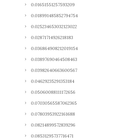
0.01651551257593209
0.018991485852794754
0.025234653032123022
0.02871714926218183
0.036864908212019154
0.03897690464508463
0.03982640663600567
0.04629235291353184
0.05060088111172656
0.07030565587062365
0.07803953922161688
0.08214899572839296
0.08531295737716471