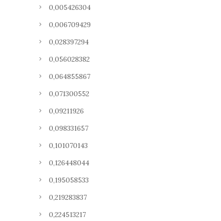
0,005426304
0,006709429
0,028397294
0,056028382
0,064855867
0,071300552
0,09211926
0,098331657
0,101070143
0,126448044
0,195058533
0,219283837
0,224513217