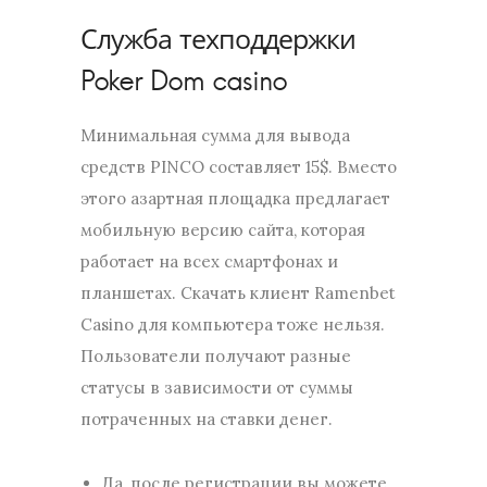
Служба техподдержки
Poker Dom casino
Минимальная сумма для вывода
средств PINCO составляет 15$. Вместо
этого азартная площадка предлагает
мобильную версию сайта, которая
работает на всех смартфонах и
планшетах. Скачать клиент Ramenbet
Casino для компьютера тоже нельзя.
Пользователи получают разные
статусы в зависимости от суммы
потраченных на ставки денег.
Да, после регистрации вы можете