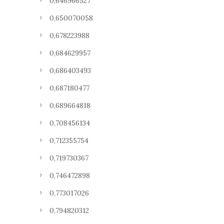
0,646966527
0,650070058
0,678223988
0,684629957
0,686403493
0,687180477
0,689664818
0,708456134
0,712355754
0,719730367
0,746472898
0,773017026
0,794820312