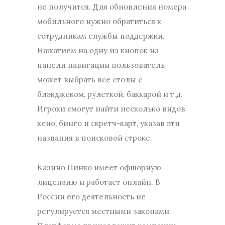
не получится. Для обновления номера
мобильного нужно обратиться к
сотрудникам службы поддержки.
Нажатием на одну из кнопок на
панели навигации пользователь
может выбрать все столы с
блэкджеком, рулеткой, баккарой и т.д.
Игроки смогут найти несколько видов
кено, бинго и скретч-карт, указав эти
названия в поисковой строке.
Казино Пинко имеет офшорную
лицензию и работает онлайн. В
России его деятельность не
регулируется местными законами.