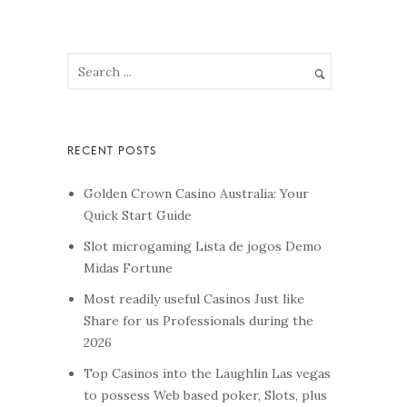
Golden Crown Casino Australia: Your
Quick Start Guide
Slot microgaming Lista de jogos Demo
Midas Fortune
Most readily useful Casinos Just like
Share for us Professionals during the
2026
Top Casinos into the Laughlin Las vegas
to possess Web based poker, Slots, plus