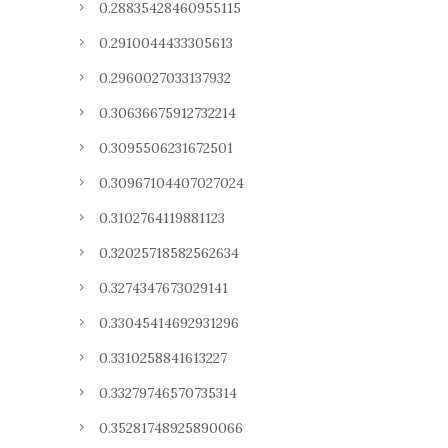
0.28835428460955115
0.2910044433305613
0.2960027033137932
0.30636675912732214
0.3095506231672501
0.30967104407027024
0.3102764119881123
0.32025718582562634
0.3274347673029141
0.33045414692931296
0.3310258841613227
0.33279746570735314
0.35281748925890066