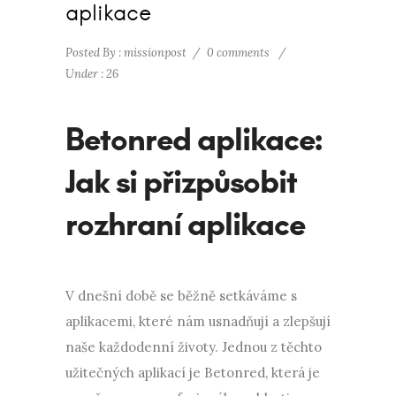
aplikace
Posted By : missionpost
/
0 comments
/
Under :
26
Betonred aplikace:
Jak si přizpůsobit
rozhraní aplikace
V dnešní době se běžně setkáváme s
aplikacemi, které nám usnadňují a zlepšují
naše každodenní životy. Jednou z těchto
užitečných aplikací je Betonred, která je