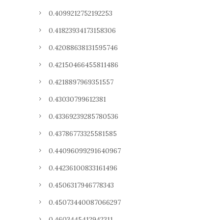
0.4099212752192253
0.41823934173158306
0.42088638131595746
0.42150466455811486
0.4218897969351557
0.43030799612381
0.43369239285780536
0.43786773325581585
0.44096099291640967
0.44236100833161496
0.4506317946778343
0.45073440087066297
0.4603445412942311