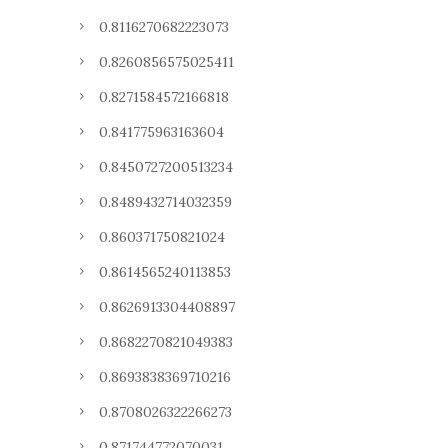
0.8116270682223073
0.8260856575025411
0.8271584572166818
0.841775963163604
0.8450727200513234
0.8489432714032359
0.860371750821024
0.8614565240113853
0.8626913304408897
0.8682270821049383
0.8693838369710216
0.8708026322266273
0.871744772070031