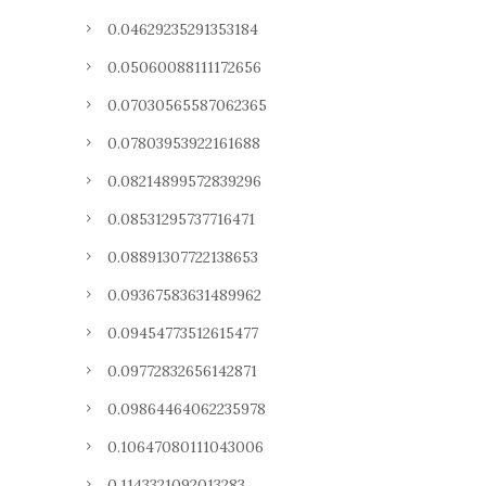
0.04629235291353184
0.05060088111172656
0.07030565587062365
0.07803953922161688
0.08214899572839296
0.08531295737716471
0.08891307722138653
0.09367583631489962
0.09454773512615477
0.09772832656142871
0.09864464062235978
0.10647080111043006
0.1143321092013283