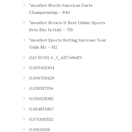
"mostbet North American Darts
Championship – 840
"mostbet Review It Best Online Sports
Bets Site In Italy – 739
"mostbet Sports Betting Increase Your
Odds Mz – 912
(AU 02.01) A_1_u327xtbd25
0,005426304
0,006709429
0,028397294
0,056028382
0,064855867
0,071300552
0,09211926