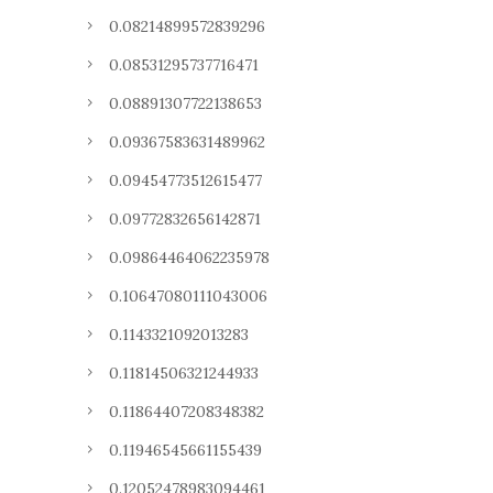
0.08214899572839296
0.08531295737716471
0.08891307722138653
0.09367583631489962
0.09454773512615477
0.09772832656142871
0.09864464062235978
0.10647080111043006
0.1143321092013283
0.11814506321244933
0.11864407208348382
0.11946545661155439
0.12052478983094461