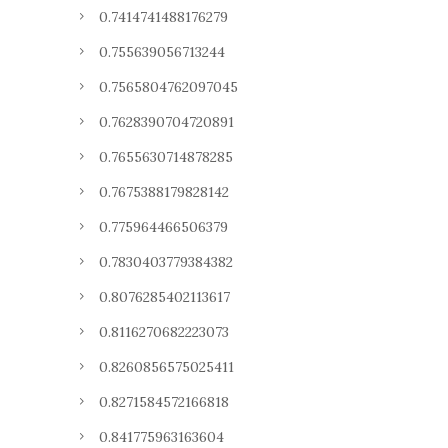
0.7414741488176279
0.755639056713244
0.7565804762097045
0.7628390704720891
0.7655630714878285
0.7675388179828142
0.775964466506379
0.7830403779384382
0.8076285402113617
0.8116270682223073
0.8260856575025411
0.8271584572166818
0.841775963163604