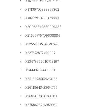
0.16799404767508042
0.17139703899875802
0.18272910268176668
0.20083549850906635
0.21535775709608884
0.22551005342797426
0.227372877490997
0.23479354010719167
0.244432624413651
0.2513073562640168
0.2611964348964755
0.2685052041693111
0.2758624716959942