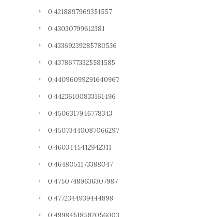
0.4218897969351557
0.43030799612381
0.43369239285780536
0.43786773325581585
0.44096099291640967
0.44236100833161496
0.4506317946778343
0.45073440087066297
0.4603445412942311
0.4648051173388047
0.47507489636307987
0.4772344939444898
0.49984518582056003