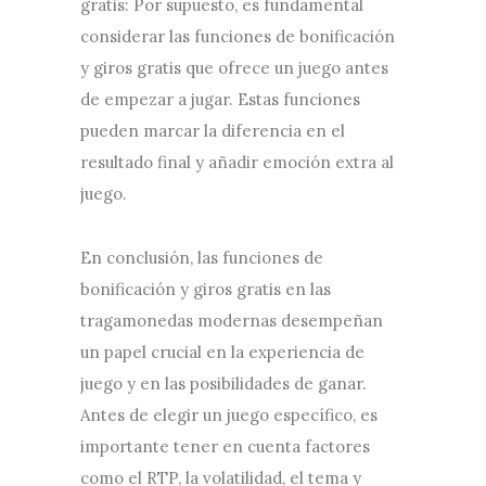
gratis: Por supuesto, es fundamental
considerar las funciones de bonificación
y giros gratis que ofrece un juego antes
de empezar a jugar. Estas funciones
pueden marcar la diferencia en el
resultado final y añadir emoción extra al
juego.
En conclusión, las funciones de
bonificación y giros gratis en las
tragamonedas modernas desempeñan
un papel crucial en la experiencia de
juego y en las posibilidades de ganar.
Antes de elegir un juego específico, es
importante tener en cuenta factores
como el RTP, la volatilidad, el tema y