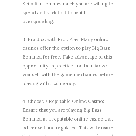
Set a limit on how much you are willing to
spend and stick to it to avoid
overspending.
3. Practice with Free Play: Many online
casinos offer the option to play Big Bass
Bonanza for free. Take advantage of this
opportunity to practice and familiarize
yourself with the game mechanics before
playing with real money.
4. Choose a Reputable Online Casino:
Ensure that you are playing Big Bass
Bonanza at a reputable online casino that
is licensed and regulated. This will ensure