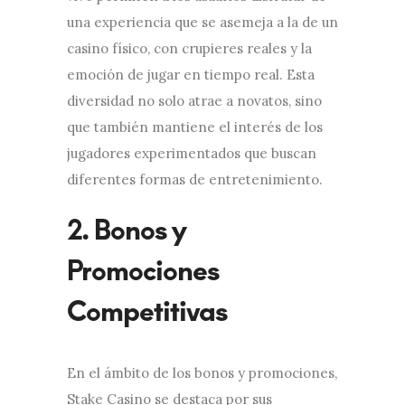
una experiencia que se asemeja a la de un
casino físico, con crupieres reales y la
emoción de jugar en tiempo real. Esta
diversidad no solo atrae a novatos, sino
que también mantiene el interés de los
jugadores experimentados que buscan
diferentes formas de entretenimiento.
2. Bonos y
Promociones
Competitivas
En el ámbito de los bonos y promociones,
Stake Casino se destaca por sus