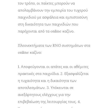
τον τρόπο, οι παίκτες μπορούν να
απολαμβάνουν την εμπειρία του τυχερού
παιχνιδιού με ασφάλεια και εμπιστοσύνη
στη δικαιότητα των παιχνιδιών που
παρέχονται από τα online καζίνο.
Πλεονεκτήματα των RNG συστημάτων στα
online καζίνο:
1. Αποφεύγονται οι απάτες και οι αθέμιτες
πρακτικές στα παιχνίδια. 2. Εξασφαλίζεται
η τυχαιότητα και η δικαιότητα των
αποτελεσμάτων. 3. Υπόκεινται σε
ανεξάρτητους ελέγχους για την
επιβεβαίωση της λειτουργίας τους. 4.