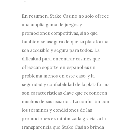
En resumen, Stake Casino no solo ofrece
una amplia gama de juegos y
promociones competitivas, sino que
también se asegura de que su plataforma
sea accesible y segura para todos. La
dificultad para encontrar casinos que
ofrezcan soporte en español es un
problema menos en este caso, y la
seguridad y confiabilidad de la plataforma
son características clave que reconocen
muchos de sus usuarios. La confusión con
los términos y condiciones de las
promociones es minimizada gracias a la
transparencia que Stake Casino brinda