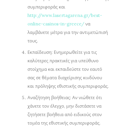
συμπεριφοράς και
http://www.lasertagarena.gr/best-
online-casinos-in-greece/
να
λαμβάνετε μέτρα για την αντιμετώπισή
τους.
Εκπαίδευση: Ενημερωθείτε για τις
καλύτερες πρακτικές για υπεύθυνο
στοίχημα και εκπαιδεύστε τον εαυτό
σας σε θέματα διαχείρισης κινδύνου
και πρόληψης εθιστικής συμπεριφοράς.
Αναζήτηση βοήθειας: Αν νιώθετε ότι
χάνετε τον έλεγχο, μην διστάσετε να
ζητήσετε βοήθεια από ειδικούς στον
τομέα της εθιστικής συμπεριφοράς.