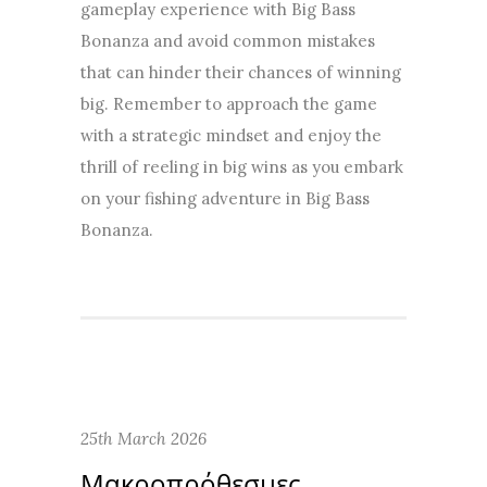
gameplay experience with Big Bass
Bonanza and avoid common mistakes
that can hinder their chances of winning
big. Remember to approach the game
with a strategic mindset and enjoy the
thrill of reeling in big wins as you embark
on your fishing adventure in Big Bass
Bonanza.
25th March 2026
Μακροπρόθεσμες