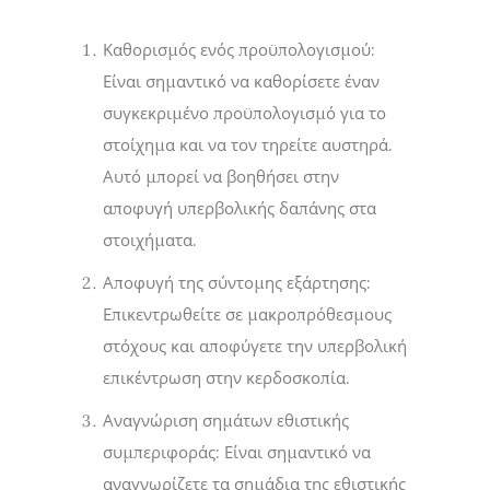
Καθορισμός ενός προϋπολογισμού:
Είναι σημαντικό να καθορίσετε έναν
συγκεκριμένο προϋπολογισμό για το
στοίχημα και να τον τηρείτε αυστηρά.
Αυτό μπορεί να βοηθήσει στην
αποφυγή υπερβολικής δαπάνης στα
στοιχήματα.
Αποφυγή της σύντομης εξάρτησης:
Επικεντρωθείτε σε μακροπρόθεσμους
στόχους και αποφύγετε την υπερβολική
επικέντρωση στην κερδοσκοπία.
Αναγνώριση σημάτων εθιστικής
συμπεριφοράς: Είναι σημαντικό να
αναγνωρίζετε τα σημάδια της εθιστικής