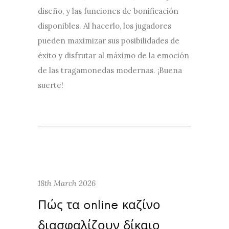
diseño, y las funciones de bonificación
disponibles. Al hacerlo, los jugadores
pueden maximizar sus posibilidades de
éxito y disfrutar al máximo de la emoción
de las tragamonedas modernas. ¡Buena
suerte!
18th March 2026
Πώς τα online καζίνο
διασφαλίζουν δίκαιο