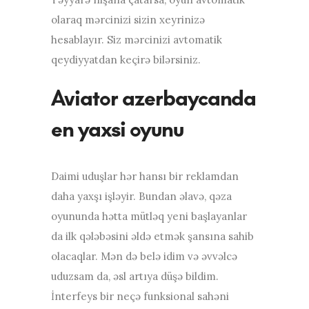
olaraq mərcinizi sizin xeyrinizə
hesablayır. Siz mərcinizi avtomatik
qeydiyyatdan keçirə bilərsiniz.
Aviator azerbaycanda
en yaxsi oyunu
Daimi uduşlar hər hansı bir reklamdan
daha yaxşı işləyir. Bundan əlavə, qəza
oyununda hətta mütləq yeni başlayanlar
da ilk qələbəsini əldə etmək şansına sahib
olacaqlar. Mən də belə idim və əvvəlcə
uduzsam da, əsl artıya düşə bildim.
İnterfeys bir neçə funksional sahəni