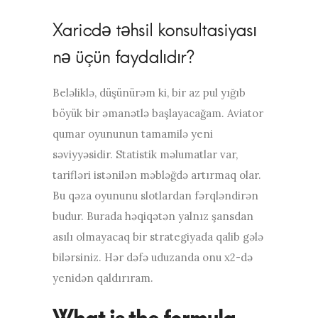
Xaricdə təhsil konsultasiyası
nə üçün faydalıdır?
Beləliklə, düşünürəm ki, bir az pul yığıb
böyük bir əmanətlə başlayacağam. Aviator
qumar oyununun tamamilə yeni
səviyyəsidir. Statistik məlumatlar var,
tarifləri istənilən məbləğdə artırmaq olar.
Bu qəza oyununu slotlardan fərqləndirən
budur. Burada həqiqətən yalnız şansdan
asılı olmayacaq bir strategiyada qalib gələ
bilərsiniz. Hər dəfə uduzanda onu x2-də
yenidən qaldırıram.