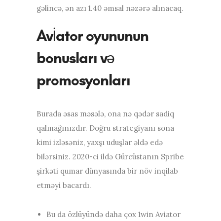
gəlincə, ən azı 1.40 əmsal nəzərə alınacaq.
Avİator oyununun
bonusları və
promosyonları
Burada əsas məsələ, ona nə qədər sadiq
qalmağınızdır. Doğru strategiyanı sona
kimi izləsəniz, yaxşı uduşlar əldə edə
bilərsiniz. 2020-ci ildə Gürcüstanın Spribe
şirkəti qumar dünyasında bir növ inqilab
etməyi bacardı.
Bu da özlüyündə daha çox 1win Aviator