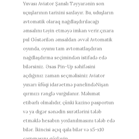
Yuvası Aviator Şanslı Təyyarənin son
uçuşlarının tarixini saxlayır. Bu, uduşların
avtomatik olaraq nağdlaşdırılacağı
əmsalını təyin etməyə imkan verir.çıxara
pul Göstərilən əmsaldan əvvəl Avtomatik
oyunda, oyunu tam avtomatlaşdıran
nağdlaşdırma seçimindən istifadə edə
bilərsiniz. Əsas Pin-Up səhifəsini
açdığınız zaman seçməlisiniz Aviator
yuxarı üfüqi idarəetmə panelindəNişan
qırmızı rənglə vurğulanır. Məlumat
etibarlı olmalıdır, çünki kazino pasportun
və ya digər sənədin surətlərini tələb
etməklə hesabın yoxlanılmasını tələb edə
bilər. İkincisi açıq qala bilər və x5-x10
çarpmasını gözləyin.