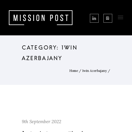
CATEGORY: 1WIN
AZERBAJANY
Home
/
1win Azerbajany
/
9th September 2022