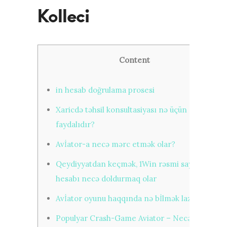
Kolleci
Content
in hesab doğrulama prosesi
Xaricdə təhsil konsultasiyası nə üçün
faydalıdır?
Avİator-a necə mərc etmək olar?
Qeydiyyatdan keçmək, 1Win rəsmi saytında
hesabı necə doldurmaq olar
Avİator oyunu haqqında nə bİlmək lazımdır
Populyar Crash-Game Aviator – Necə