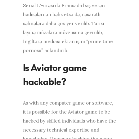
Serial 17-ci əsrdə Fransada baş verən
hadisələrdən bəhs etsə də, cəsarətli
səhnələrə daha çox yer verilib. Tarixi
layihə müzakirə mövzusuna çevirilib,
İngiltərə mediası ekran işini “prime time
pornosu” adlandırıb.
Is Aviator game
hackable?
As with any computer game or software,
it is possible for the Aviator game to be
hacked by skilled individuals who have the
necessary technical expertise and
knowledge. However, hacking the game