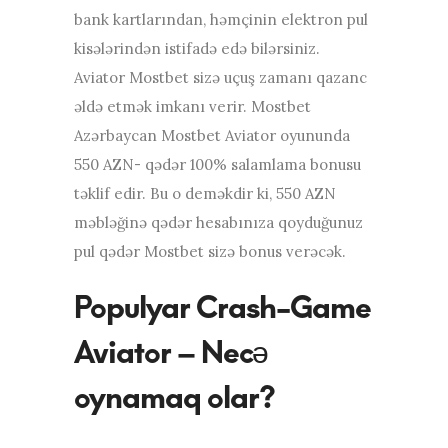
bank kartlarından, həmçinin elektron pul
kisələrindən istifadə edə bilərsiniz.
Aviator Mostbet sizə uçuş zamanı qazanc
əldə etmək imkanı verir. Mostbet
Azərbaycan Mostbet Aviator oyununda
550 AZN- qədər 100% salamlama bonusu
təklif edir. Bu o deməkdir ki, 550 AZN
məbləğinə qədər hesabınıza qoyduğunuz
pul qədər Mostbet sizə bonus verəcək.
Populyar Crash-Game
Aviator – Necə
oynamaq olar?