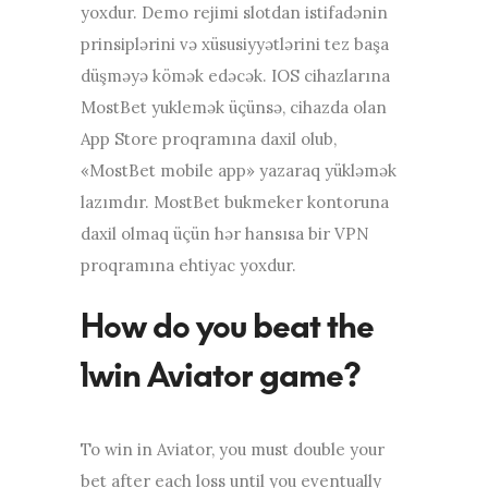
yoxdur. Demo rejimi slotdan istifadənin
prinsiplərini və xüsusiyyətlərini tez başa
düşməyə kömək edəcək. IOS cihazlarına
MostBet yuklemək üçünsə, cihazda olan
App Store proqramına daxil olub,
«MostBet mobile app» yazaraq yükləmək
lazımdır. MostBet bukmeker kontoruna
daxil olmaq üçün hər hansısa bir VPN
proqramına ehtiyac yoxdur.
How do you beat the
1win Aviator game?
To win in Aviator, you must double your
bet after each loss until you eventually