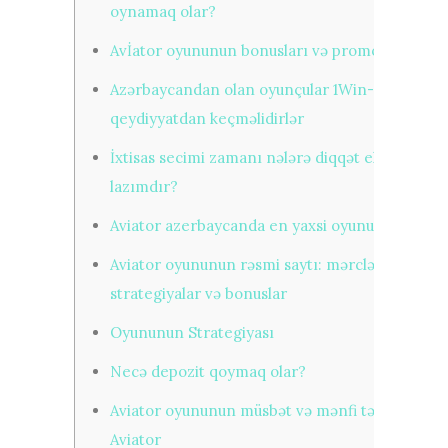
oynamaq olar?
Avİator oyununun bonusları və promosyonları
Azərbaycandan olan oyunçular 1Win-də
qeydiyyatdan keçməlidirlər
İxtisas secimi zamanı nələrə diqqət eləmək
lazımdır?
Aviator azerbaycanda en yaxsi oyunu
Aviator oyununun rəsmi saytı: mərclər,
strategiyalar və bonuslar
Oyununun Strategiyası
Necə depozit qoymaq olar?
Aviator oyununun müsbət və mənfi tərəfləri
Aviator