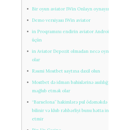
Bir oyun aviator 1Win Onlayn oynayın
Demo versiyası 1Win aviator
in Proqramını endirin aviator Android və iOS
üçün
in Aviator Depozit olmadan necə oynamaq
olar
Rəsmi Mostbet saytına daxil olun
Mostbet də idman bahislərinə asılılığı necə
məğlub etmək olar
“Barselona” hakimlərə pul ödəməkdə şübhəli
bilinir və klub rəhbərliyi bunu hətta inkar
etmir