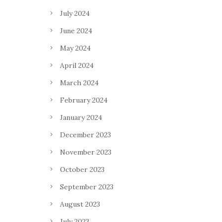
July 2024
June 2024
May 2024
April 2024
March 2024
February 2024
January 2024
December 2023
November 2023
October 2023
September 2023
August 2023
July 2023