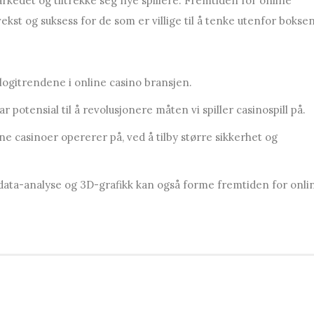
markedet og tiltrekke seg nye spillere. Fremtiden for online
vekst og suksess for de som er villige til å tenke utenfor bokse
logitrendene i online casino bransjen.
r potensial til å revolusjonere måten vi spiller casinospill på.
e casinoer opererer på, ved å tilby større sikkerhet og
data-analyse og 3D-grafikk kan også forme fremtiden for onli